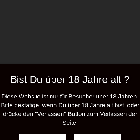
MUSIC
GALERIE
TESTIMONIALS
PRÄFERENZEN
TERMINE
KON
AUDIO POST
Audio-
Bist Du über 18 Jahre alt ?
Player
Februar 5, 2014
By Admin1
Lorem ipsum dolor sit amet, consectetu
erat volutpat. Pellentesque in dolor ve
Diese Website ist nur für Besucher über 18 Jahren.
tristique. Mauris semper aliquam purus
Bitte bestätige, wenn Du über 18 Jahre alt bist, oder
mauris lacinia elit, ut sollicitudin tel
drücke den "Verlassen" Button zum Verlassen der
imperdiet mollis. Nullam eu volutpat ur
Seite.
Read more