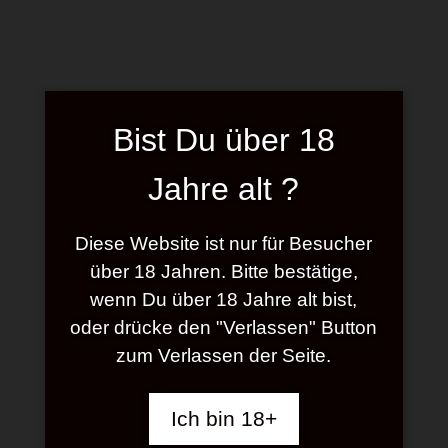
Lady Valentina
MOTION
Bist Du über 18
Jahre alt ?
Video-
Media error: Format(s) not supported or source(s) not found
Diese Website ist nur für Besucher
Player
Datei herunterladen: http://coffeecreamthemes.com/themes/scent/wordpress-light/wp-
über 18 Jahren. Bitte bestätige,
content/uploads/2014/05/trailer_iphone.m4v?_=1
wenn Du über 18 Jahre alt bist,
oder drücke den "Verlassen" Button
zum Verlassen der Seite.
Ich bin 18+